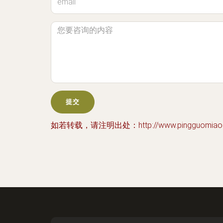
如若转载，请注明出处：http://www.pingguomiao88.